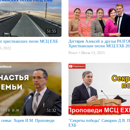
51:55
х христианских песен МСЦ ЕХБ
Дегтярев Алексей и друзья РАЗ
Христианские песни МСЦ ЕХБ 202
5, 2022
Peace
Июль 13, 2021
51:32
я семьи. Хорев И.М. Проповеди
"Секреты победы" Самарин Д.В. Проповеди МСЦ
ЕХБ