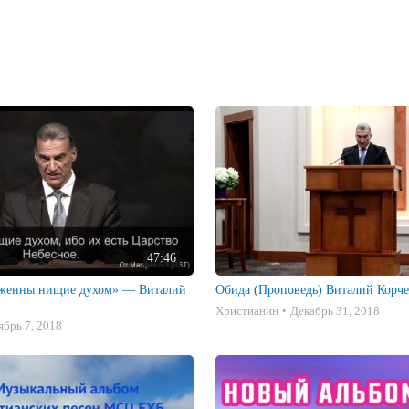
кже на сайте Библия online, молитвенные нужды, календарь, библиотека.
47:46
Обида (Проповедь) Виталий Корч
Христианин
Декабрь 31, 2018
ябрь 7, 2018