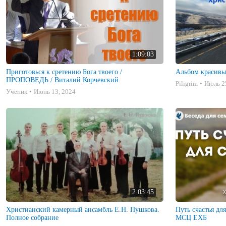
1:09:03
Приготовься к сретению Бога твоего /
Альбом красивы
ПРОПОВЕДЬ / Виталий Корчевский
Piligrim
Июль 2
Ученик
Июнь 13, 2024
2:03:45
Христианский камерный ансамбль Е.Н. Пушкова.
Путь счастья дл
Полное собрание
МСЦ ЕХБ