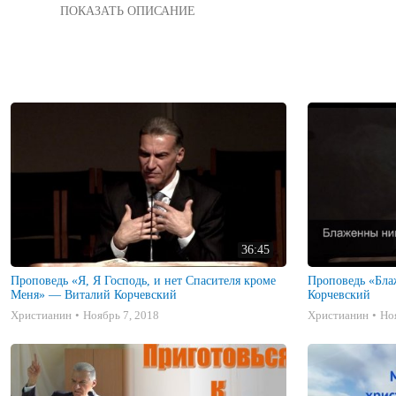
Больше видео на сайте http://zavet.tv/  (раздел "Видео").  Та
36:45
Проповедь «Я, Я Господь, и нет Спасителя кроме
Проповедь «Блаженны нищие духом» — Виталий
Меня» — Виталий Корчевский
Корчевский
Христианин
Ноябрь 7, 2018
Христианин
Но