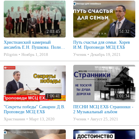
2:03:45
51:32
Христианский камерный
Путь счастья для семьи. Хорев
ансамбль Е.Н. Пушкова. Полное
И.М. Проповеди МСЦ ЕХБ
собрание
Piligrim
Ноябрь 1, 2018
Ученик
Декабрь 19, 2021
1:06:41
1:01:34
"Секреты победы" Самарин Д.В.
ПЕСНИ МСЦ ЕХБ Странники -
Проповеди МСЦ ЕХБ
2 Музыкальный альбом
Христианин
Март 13, 2020
Ученик
Август 25, 2021