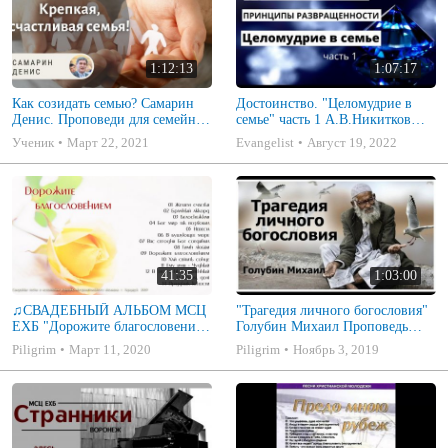
1:12:13
1:07:17
Как созидать семью? Самарин
Достоинство. "Целомудрие в
Денис. Проповеди для семейных
семье" часть 1 А.В.Никитков
МСЦ ЕХБ
Беседа для семейных МСЦ ЕХБ
Ученик
Март 22, 2021
Evangelist
Август 19, 2022
41:35
1:03:00
♫СВАДЕБНЫЙ АЛЬБОМ МСЦ
"Трагедия личного богословия"
ЕХБ "Дорожите благословением
Голубин Михаил Проповедь
- Христианские песни.
2019
Piligrim
Март 11, 2020
Piligrim
Ноябрь 3, 2019
Музыкальный диск. Псалмы