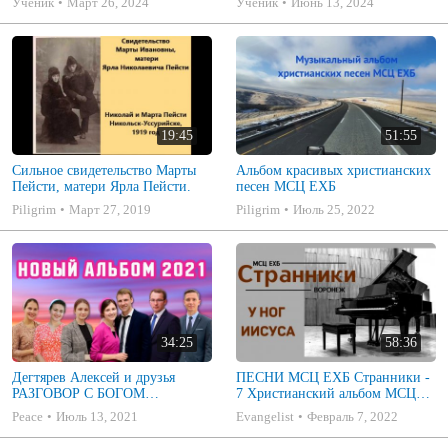
Ученик
Март 26, 2024
Ученик
Июнь 13, 2024
19:45
51:55
Сильное свидетельство Марты
Альбом красивых христианских
Пейсти, матери Ярла Пейсти.
песен МСЦ ЕХБ
Piligrim
Март 27, 2019
Piligrim
Июль 25, 2022
34:25
58:36
Дегтярев Алексей и друзья
ПЕСНИ МСЦ ЕХБ Странники -
РАЗГОВОР С БОГОМ
7 Христианский альбом МСЦ
Христианские песни МСЦ ЕХБ
ЕХБ
Peace
Июль 13, 2021
Evangelist
Февраль 7, 2022
2021 (7я)