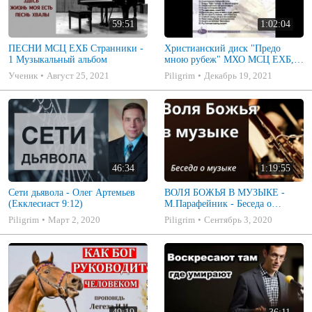
59:51
1:02:04
ПЕСНИ МСЦ ЕХБ Странники -
Христианский диск "Предо
1 Музыкальный альбом
мною рубеж" МХО МСЦ ЕХБ,
музыкальный альбом, пение,
Ученик
Август 25, 2021
Piligrim
Декабрь 19, 2021
музыка
46:34
1:19:55
Сети дьявола - Олег Артемьев
ВОЛЯ БОЖЬЯ В МУЗЫКЕ -
(Екклесиаст 9:12)
М.Парафейник - Беседа о
музыке 2
Piligrim
Март 2, 2020
Piligrim
Сентябрь 3, 2020