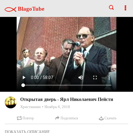
BlagoTube
Открытая дверь - Ярл Николаевич Пейсти
Христианин
Ноябрь 6, 2018
Повтор
Поделиться
Скачать
Ярл Пейсти - истиный раб Иисуса христа. Ярл Пейсти, основатель 