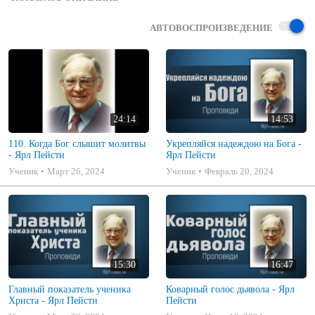
Русского Христианского Радио, долгое время исполнявший 
обязанности его директора. многим из вас знаком чистотой и 
АВТОВОСПРОИЗВЕДЕНИЕ
целостностью в представлении библейских истин.
24:14
14:53
110. Когда Бог слышит молитвы
Укрепляйся надеждою на Бога -
- Ярл Пейсти
Ярл Пейсти
Ученик
Март 26, 2024
Ученик
Февраль 20, 2024
15:30
16:47
Главный показатель ученика
Коварный голос дьявола - Ярл
Христа - Ярл Пейсти
Пейсти