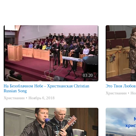
03:20
На Безоблачном Небе - Христианская Christian
Это Твоя Любовь 
Russian Song
Христианин
Но
Христианин
Ноябрь 6, 2018