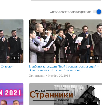
АВТОВОСПРОИЗВЕДЕНИЕ
03:03
05:23
 Славою -
Приближается День Твой Господь Всемогущий -
Христианская Christian Russian Song
Христианин
Ноябрь 20, 2018