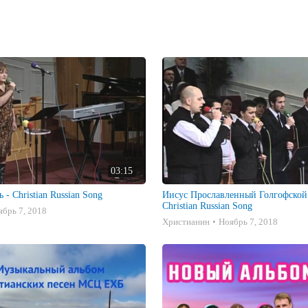
03:15
- Christian Russian Song
Иисус Прославленный Голгофской
Christian Russian Song
ябрь 7, 2018
Христианин
Ноябрь 7, 2018