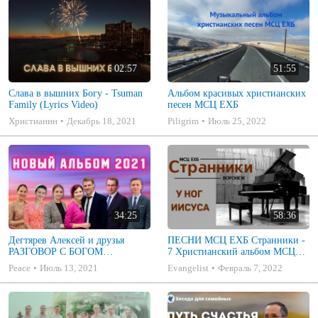
02:57
51:55
Слава в вышних Богу - Tsuman
Альбом красивых христианских
Family (Lyrics Video)
песен МСЦ ЕХБ
Христианин
Декабрь 18, 2021
Piligrim
Июль 25, 2022
34:25
58:36
Дегтярев Алексей и друзья
ПЕСНИ МСЦ ЕХБ Странники -
РАЗГОВОР С БОГОМ
7 Христианский альбом МСЦ
Христианские песни МСЦ ЕХБ
ЕХБ
Peace
Июль 13, 2021
Evangelist
Февраль 7, 2022
2021 (7я)