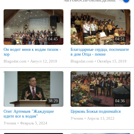
АВТОВОСПРОИЗВЕДЕНИЕ
04:45
04:51
Он водит меня к водам тихим -
Благодарные сердца, поспешите
хор
в дом Отца - пение
Blagodat.com
Август 12, 2019
Blagodat.com
Октябрь 15, 2019
38:29
04:36
Олег Артемьев "Жаждущие
Церковь Божья поднимайся
идите все к водам"
Ученик
Апрель 13, 2022
Ученик
Февраль 5, 2024