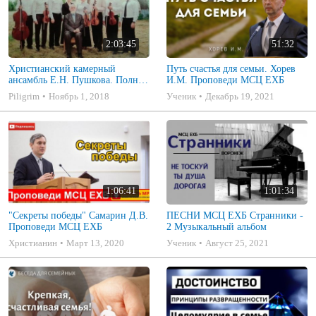
2:03:45
51:32
Христианский камерный
Путь счастья для семьи. Хорев
ансамбль Е.Н. Пушкова. Полное
И.М. Проповеди МСЦ ЕХБ
собрание
Piligrim
Ноябрь 1, 2018
Ученик
Декабрь 19, 2021
1:06:41
1:01:34
"Секреты победы" Самарин Д.В.
ПЕСНИ МСЦ ЕХБ Странники -
Проповеди МСЦ ЕХБ
2 Музыкальный альбом
Христианин
Март 13, 2020
Ученик
Август 25, 2021