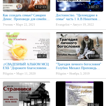
1:12:13
1:07:17
Как созидать семью? Самарин
Достоинство. "Целомудрие в
Денис. Проповеди для семейных
семье" часть 1 А.В.Никитков
МСЦ ЕХБ
Беседа для семейных МСЦ ЕХБ
Ученик
Март 22, 2021
Evangelist
Август 19, 2022
41:35
1:03:00
♫СВАДЕБНЫЙ АЛЬБОМ МСЦ
"Трагедия личного богословия"
ЕХБ "Дорожите благословением
Голубин Михаил Проповедь
- Христианские песни.
2019
Piligrim
Март 11, 2020
Piligrim
Ноябрь 3, 2019
Музыкальный диск. Псалмы
59:51
1:02:04