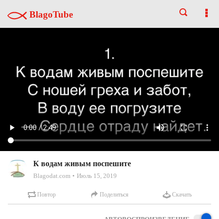
BlagoTube
К водам живым поспешите
Blagodat.com
Июль 15, 2019
Повтор
Поделиться
Скачать