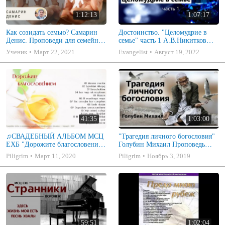
1:12:13
1:07:17
Как созидать семью? Самарин
Достоинство. "Целомудрие в
Денис. Проповеди для семейных
семье" часть 1 А.В.Никитков
МСЦ ЕХБ
Беседа для семейных МСЦ ЕХБ
Ученик
Март 22, 2021
Evangelist
Август 19, 2022
41:35
1:03:00
♫СВАДЕБНЫЙ АЛЬБОМ МСЦ
"Трагедия личного богословия"
ЕХБ "Дорожите благословением
Голубин Михаил Проповедь
- Христианские песни.
2019
Piligrim
Март 11, 2020
Piligrim
Ноябрь 3, 2019
Музыкальный диск. Псалмы
59:51
1:02:04