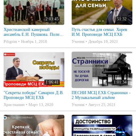
2:03:45
51:32
Христианский камерный
Путь счастья для семьи. Хорев
ансамбль Е.Н. Пушкова. Полное
И.М. Проповеди МСЦ ЕХБ
собрание
Piligrim
Ноябрь 1, 2018
Ученик
Декабрь 19, 2021
1:06:41
1:01:34
"Секреты победы" Самарин Д.В.
ПЕСНИ МСЦ ЕХБ Странники -
Проповеди МСЦ ЕХБ
2 Музыкальный альбом
Христианин
Март 13, 2020
Ученик
Август 25, 2021