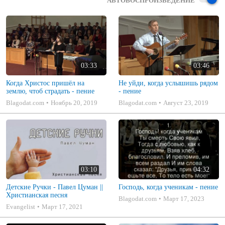
АВТОВОСПРОИЗВЕДЕНИЕ
03:33
03:46
Когда Христос пришёл на
Не уйди, когда услышишь рядом
землю, чтоб страдать - пение
- пение
Blagodat.com
Ноябрь 20, 2019
Blagodat.com
Август 23, 2019
03:10
04:32
Детские Ручки - Павел Цуман ||
Господь, когда ученикам - пение
Христианская песня
Blagodat.com
Март 17, 2023
Evangelist
Март 17, 2021