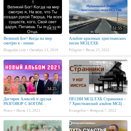
04:31
51:55
Великий Бог! Когда на мир
Альбом красивых христианских
смотрю я - пение
песен МСЦ ЕХБ
Blagodat.com
Октябрь 13, 2019
Piligrim
Июль 25, 2022
34:25
58:36
Дегтярев Алексей и друзья
ПЕСНИ МСЦ ЕХБ Странники -
РАЗГОВОР С БОГОМ
7 Христианский альбом МСЦ
Христианские песни МСЦ ЕХБ
ЕХБ
Peace
Июль 13, 2021
Evangelist
Февраль 7, 2022
2021 (7я)