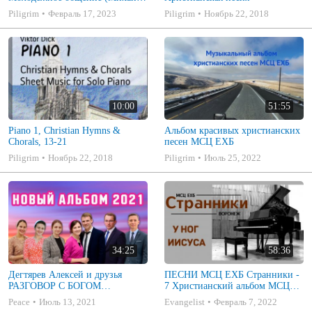
Голубин)
Piligrim
Февраль 17, 2023
Piligrim
Ноябрь 22, 2018
10:00
51:55
Piano 1, Christian Hymns &
Альбом красивых христианских
Chorals, 13-21
песен МСЦ ЕХБ
Piligrim
Ноябрь 22, 2018
Piligrim
Июль 25, 2022
34:25
58:36
Дегтярев Алексей и друзья
ПЕСНИ МСЦ ЕХБ Странники -
РАЗГОВОР С БОГОМ
7 Христианский альбом МСЦ
Христианские песни МСЦ ЕХБ
ЕХБ
Peace
Июль 13, 2021
Evangelist
Февраль 7, 2022
2021 (7я)