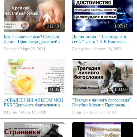
1:12:13
1:07:17
Как созидать семью? Самарин
Достоинство. "Целомудрие в
Денис. Проповеди для семейных
семье" часть 1 А.В.Никитков
МСЦ ЕХБ
Беседа для семейных МСЦ ЕХБ
Ученик
Март 22, 2021
Evangelist
Август 19, 2022
41:35
1:03:00
♫СВАДЕБНЫЙ АЛЬБОМ МСЦ
"Трагедия личного богословия"
ЕХБ "Дорожите благословением
Голубин Михаил Проповедь
- Христианские песни.
2019
Piligrim
Март 11, 2020
Piligrim
Ноябрь 3, 2019
Музыкальный диск. Псалмы