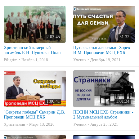
2:03:45
51:32
Христианский камерный
Путь счастья для семьи. Хорев
ансамбль Е.Н. Пушкова. Полное
И.М. Проповеди МСЦ ЕХБ
собрание
Piligrim
Ноябрь 1, 2018
Ученик
Декабрь 19, 2021
1:06:41
1:01:34
"Секреты победы" Самарин Д.В.
ПЕСНИ МСЦ ЕХБ Странники -
Проповеди МСЦ ЕХБ
2 Музыкальный альбом
Христианин
Март 13, 2020
Ученик
Август 25, 2021