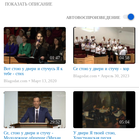
MP3 DEMO

MP3 & Sheet Music Download

Sheet Music / Musiknoten / Ноты / MP3 / eBook / PDF

АВТОВОСПРОИЗВЕДЕНИЕ
Arranged and Produced by Viktor Dick

Се стою у двери и стучу

Tune: Unknown, Christian Hymn from Russia

Gesang - Heinrich Enns

Violin - Wilhelm Dick

Arranged by Heinrich Enns 1995
01:47
04:58
Вот стою у двери и стучусь Я к
Се стою у двери и стучу - хор
тебе - стих
Blagodat.com
Апрель 30, 2023
Blagodat.com
Март 13, 2020
29:52
05:04
Се, стою у двери и стучу -
У двери Я твоей стою,
Молодежное общение (Михаил
Христианская песня