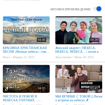
церкви МСЦ ЕХБ
АВТОВОСПРОИЗВЕДЕНИЕ
04:46
04:28
КРАСИВАЯ ХРИСТИАНСКАЯ
Женский квартет | НЕБЕСА,
ПЕСНЯ «Вечные небеса» | семья
НЕБЕСА, НЕБЕСА... | песня из
Емчук
альбома Разговор с Богом | МСЦ
Peace
Январь 23, 2023
Христианин
Июнь 28, 2022
ЕХБ
04:03
03:43
ЧИСТОТА И ПОКОЙ В
МЫ ВЕЧНЫЕ С ТОБОЙ || Песня
НЕБЕСАХ ГОЛУБЫХ... -
о встречи на небесах 🎵
красивая песня