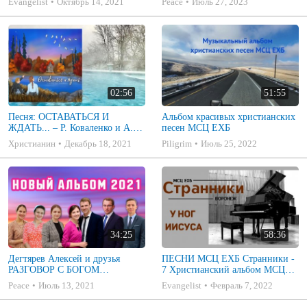
Evangelist
Октябрь 14, 2021
Peace
Июль 27, 2023
02:56
51:55
Песня: ОСТАВАТЬСЯ И
Альбом красивых христианских
ЖДАТЬ... – Р. Коваленко и А.
песен МСЦ ЕХБ
Прокопчук (Я смотрю в небеса)
Христианин
Декабрь 18, 2021
Piligrim
Июль 25, 2022
34:25
58:36
Дегтярев Алексей и друзья
ПЕСНИ МСЦ ЕХБ Странники -
РАЗГОВОР С БОГОМ
7 Христианский альбом МСЦ
Христианские песни МСЦ ЕХБ
ЕХБ
Peace
Июль 13, 2021
Evangelist
Февраль 7, 2022
2021 (7я)