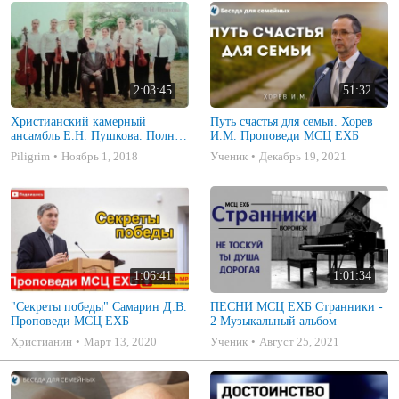
2:03:45
51:32
Христианский камерный
Путь счастья для семьи. Хорев
ансамбль Е.Н. Пушкова. Полное
И.М. Проповеди МСЦ ЕХБ
собрание
Piligrim
Ноябрь 1, 2018
Ученик
Декабрь 19, 2021
1:06:41
1:01:34
"Секреты победы" Самарин Д.В.
ПЕСНИ МСЦ ЕХБ Странники -
Проповеди МСЦ ЕХБ
2 Музыкальный альбом
Христианин
Март 13, 2020
Ученик
Август 25, 2021