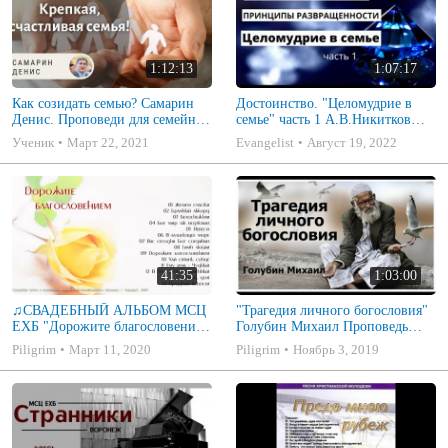
1:12:13
1:07:17
Как созидать семью? Самарин
Достоинство. "Целомудрие в
Денис. Проповеди для семейных
семье" часть 1 А.В.Никитков
МСЦ ЕХБ
Беседа для семейных МСЦ ЕХБ
Ученик
Март 22, 2021
Evangelist
Август 19, 2022
41:35
1:03:00
♫СВАДЕБНЫЙ АЛЬБОМ МСЦ
"Трагедия личного богословия"
ЕХБ "Дорожите благословением
Голубин Михаил Проповедь
- Христианские песни.
2019
Piligrim
Март 11, 2020
Piligrim
Ноябрь 3, 2019
Музыкальный диск. Псалмы