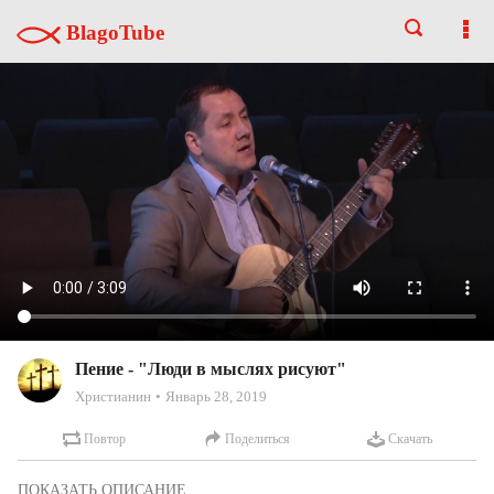
BlagoTube
Пение - "Люди в мыслях рисуют"
Христианин
Январь 28, 2019
Повтор
Поделиться
Скачать
Часть Служения 07/16/2017. Утро.
