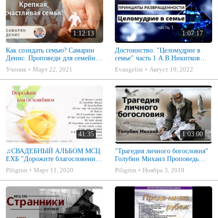
1:12:13
1:07:17
Как созидать семью? Самарин
Достоинство. "Целомудрие в
Денис. Проповеди для семейных
семье" часть 1 А.В.Никитков
МСЦ ЕХБ
Беседа для семейных МСЦ ЕХБ
Ученик
Март 22, 2021
Evangelist
Август 19, 2022
41:35
1:03:00
♫СВАДЕБНЫЙ АЛЬБОМ МСЦ
"Трагедия личного богословия"
ЕХБ "Дорожите благословением
Голубин Михаил Проповедь
- Христианские песни.
2019
Piligrim
Март 11, 2020
Piligrim
Ноябрь 3, 2019
Музыкальный диск. Псалмы