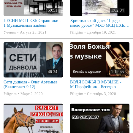
59:51
1:02:04
ПЕСНИ МСЦ ЕХБ Странники -
Христианский диск "Предо
1 Музыкальный альбом
мною рубеж" МХО МСЦ ЕХБ,
музыкальный альбом, пение,
Ученик
Август 25, 2021
Piligrim
Декабрь 19, 2021
музыка
46:34
1:19:55
Сети дьявола - Олег Артемьев
ВОЛЯ БОЖЬЯ В МУЗЫКЕ -
(Екклесиаст 9:12)
М.Парафейник - Беседа о
музыке 2
Piligrim
Март 2, 2020
Piligrim
Сентябрь 3, 2020