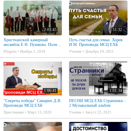
2:03:45
51:32
Христианский камерный
Путь счастья для семьи. Хорев
ансамбль Е.Н. Пушкова. Полное
И.М. Проповеди МСЦ ЕХБ
собрание
Piligrim
Ноябрь 1, 2018
Ученик
Декабрь 19, 2021
1:06:41
1:01:34
"Секреты победы" Самарин Д.В.
ПЕСНИ МСЦ ЕХБ Странники -
Проповеди МСЦ ЕХБ
2 Музыкальный альбом
Христианин
Март 13, 2020
Ученик
Август 25, 2021