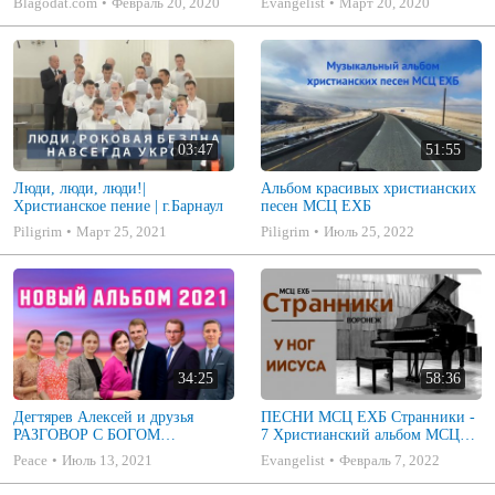
Blagodat.com
Февраль 20, 2020
Evangelist
Март 20, 2020
03:47
51:55
Люди, люди, люди!|
Альбом красивых христианских
Христианское пение | г.Барнаул
песен МСЦ ЕХБ
Piligrim
Март 25, 2021
Piligrim
Июль 25, 2022
34:25
58:36
Дегтярев Алексей и друзья
ПЕСНИ МСЦ ЕХБ Странники -
РАЗГОВОР С БОГОМ
7 Христианский альбом МСЦ
Христианские песни МСЦ ЕХБ
ЕХБ
Peace
Июль 13, 2021
Evangelist
Февраль 7, 2022
2021 (7я)