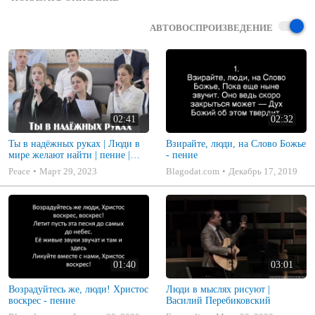
© Церковь "Благовестие"

Gospel Russian Baptist Church —  Des Moines, WA
АВТОВОСПРОИЗВЕДЕНИЕ
02:41
02:32
Ты в надёжных руках | Люди в
Взирайте, люди, на Слово Божье
мире желают найти | пение |
- пение
Новосибирск
Peace
Март 29, 2023
Blagodat.com
Декабрь 17, 2019
01:40
03:01
Возрадуйтесь же, люди! Христос
Люди в мыслях рисуют |
воскрес - пение
Василий Перебиковский