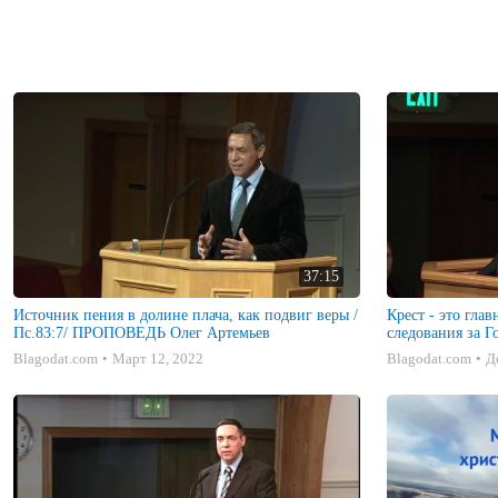
37:15
Источник пения в долине плача, как подвиг веры /
Крест - это гла
Пс.83:7/ ПРОПОВЕДЬ Олег Артемьев
следования за 
Артемьев)
Blagodat.com
Март 12, 2022
Blagodat.com
Д