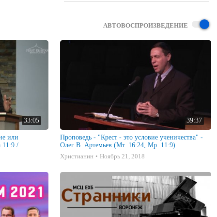
АВТОВОСПРОИЗВЕДЕНИЕ
33:05
39:37
ие или
Проповедь - "Крест - это условие ученичества" -
11:9 /
Олег В. Артемьев (Мт. 16:24, Мр. 11:9)
/24/24
Христианин
Ноябрь 21, 2018