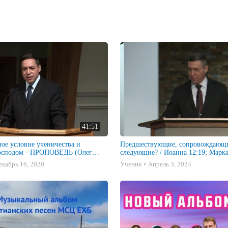
41:51
вное условие ученичества и
Предшествующие, сопровождающ
Господом - ПРОПОВЕДЬ (Олег
следующие? / Иоанна 12:19; Марка 
ПРОПОВЕДЬ / Олег Артемьев / 03
екабрь 16, 2020
Ученик
Апрель 3, 2024