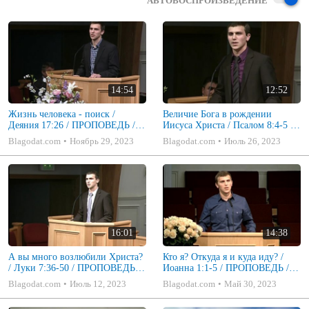
АВТОВОСПРОИЗВЕДЕНИЕ
14:54
12:52
Жизнь человека - поиск /
Величие Бога в рождении
Деяния 17:26 / ПРОПОВЕДЬ /
Иисуса Христа / Псалом 8:4-5 /
Никита Шкадаков
ПРОПОВЕДЬ / Никита
Blagodat.com
Ноябрь 29, 2023
Blagodat.com
Июль 26, 2023
Шкадаков
16:01
14:38
А вы много возлюбили Христа?
Кто я? Откуда я и куда иду? /
/ Луки 7:36-50 / ПРОПОВЕДЬ /
Иоанна 1:1-5 / ПРОПОВЕДЬ /
Никита Шкадаков
Никита Шкадаков
Blagodat.com
Июль 12, 2023
Blagodat.com
Май 30, 2023