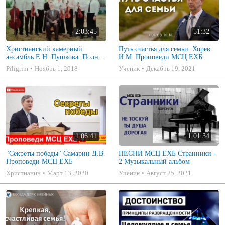
2:03:45
51:32
Христианский камерный
Путь счастья для семьи. Хорев
ансамбль Е.Н. Пушкова. Полное
И.М. Проповеди МСЦ ЕХБ
собрание
Piligrim
Ноябрь 1, 2018
Ученик
Декабрь 19, 2021
1:06:41
1:01:34
"Секреты победы" Самарин Д.В.
ПЕСНИ МСЦ ЕХБ Странники -
Проповеди МСЦ ЕХБ
2 Музыкальный альбом
Христианин
Март 13, 2020
Ученик
Август 25, 2021