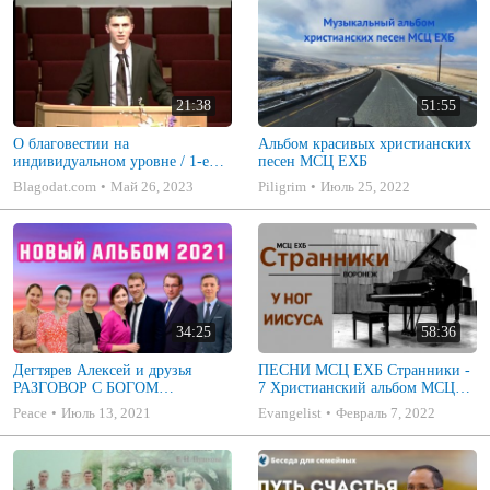
21:38
51:55
О благовестии на
Альбом красивых христианских
индивидуальном уровне / 1-е
песен МСЦ ЕХБ
Иоанна 1:1-3 / ПРОПОВЕДЬ /
Blagodat.com
Май 26, 2023
Piligrim
Июль 25, 2022
Никита Шкадаков
34:25
58:36
Дегтярев Алексей и друзья
ПЕСНИ МСЦ ЕХБ Странники -
РАЗГОВОР С БОГОМ
7 Христианский альбом МСЦ
Христианские песни МСЦ ЕХБ
ЕХБ
Peace
Июль 13, 2021
Evangelist
Февраль 7, 2022
2021 (7я)