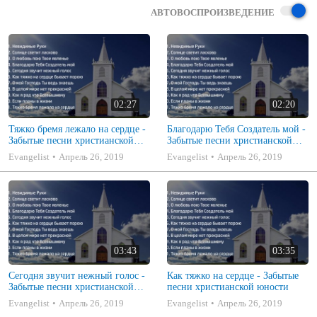
АВТОВОСПРОИЗВЕДЕНИЕ
02:27
02:20
Тяжко бремя лежало на сердце -
Благодарю Тебя Создатель мой -
Забытые песни христианской
Забытые песни христианской
юности
юности
Evangelist
Апрель 26, 2019
Evangelist
Апрель 26, 2019
03:43
03:35
Сегодня звучит нежный голос -
Как тяжко на сердце - Забытые
Забытые песни христианской
песни христианской юности
юности
Evangelist
Апрель 26, 2019
Evangelist
Апрель 26, 2019