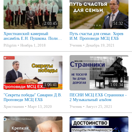
2:03:45
51:32
Христианский камерный
Путь счастья для семьи. Хорев
ансамбль Е.Н. Пушкова. Полное
И.М. Проповеди МСЦ ЕХБ
собрание
Piligrim
Ноябрь 1, 2018
Ученик
Декабрь 19, 2021
1:06:41
1:01:34
"Секреты победы" Самарин Д.В.
ПЕСНИ МСЦ ЕХБ Странники -
Проповеди МСЦ ЕХБ
2 Музыкальный альбом
Христианин
Март 13, 2020
Ученик
Август 25, 2021