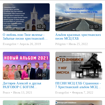
02:25
51:55
О любовь пою Твое явленье -
Альбом красивых христианских
Забытые песни христианской
песен МСЦ ЕХБ
юности
Evangelist
Апрель 26, 2019
Piligrim
Июль 25, 2022
34:25
58:36
Дегтярев Алексей и друзья
ПЕСНИ МСЦ ЕХБ Странники -
РАЗГОВОР С БОГОМ
7 Христианский альбом МСЦ
Христианские песни МСЦ ЕХБ
ЕХБ
Peace
Июль 13, 2021
Evangelist
Февраль 7, 2022
2021 (7я)