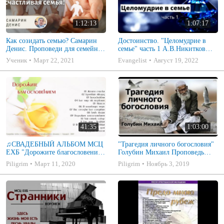
1:12:13
1:07:17
Как созидать семью? Самарин
Достоинство. "Целомудрие в
Денис. Проповеди для семейных
семье" часть 1 А.В.Никитков
МСЦ ЕХБ
Беседа для семейных МСЦ ЕХБ
Ученик
Март 22, 2021
Evangelist
Август 19, 2022
41:35
1:03:00
♫СВАДЕБНЫЙ АЛЬБОМ МСЦ
"Трагедия личного богословия"
ЕХБ "Дорожите благословением
Голубин Михаил Проповедь
- Христианские песни.
2019
Piligrim
Март 11, 2020
Piligrim
Ноябрь 3, 2019
Музыкальный диск. Псалмы