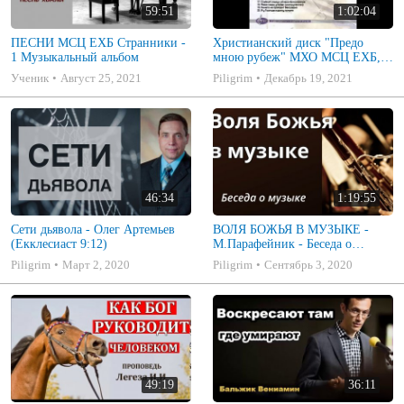
59:51
1:02:04
ПЕСНИ МСЦ ЕХБ Странники -
Христианский диск "Предо
1 Музыкальный альбом
мною рубеж" МХО МСЦ ЕХБ,
музыкальный альбом, пение,
Ученик
Август 25, 2021
Piligrim
Декабрь 19, 2021
музыка
46:34
1:19:55
Сети дьявола - Олег Артемьев
ВОЛЯ БОЖЬЯ В МУЗЫКЕ -
(Екклесиаст 9:12)
М.Парафейник - Беседа о
музыке 2
Piligrim
Март 2, 2020
Piligrim
Сентябрь 3, 2020
49:19
36:11