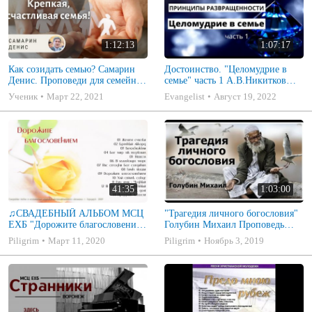
1:12:13
1:07:17
Как созидать семью? Самарин
Достоинство. "Целомудрие в
Денис. Проповеди для семейных
семье" часть 1 А.В.Никитков
МСЦ ЕХБ
Беседа для семейных МСЦ ЕХБ
Ученик
Март 22, 2021
Evangelist
Август 19, 2022
41:35
1:03:00
♫СВАДЕБНЫЙ АЛЬБОМ МСЦ
"Трагедия личного богословия"
ЕХБ "Дорожите благословением
Голубин Михаил Проповедь
- Христианские песни.
2019
Piligrim
Март 11, 2020
Piligrim
Ноябрь 3, 2019
Музыкальный диск. Псалмы