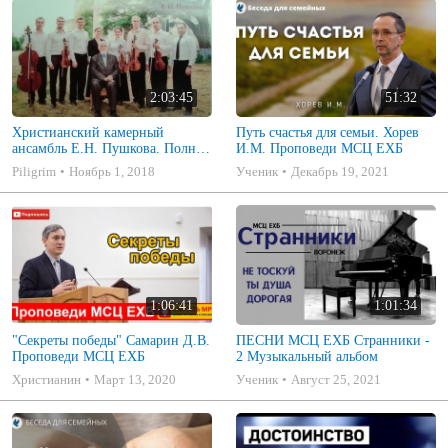
2:03:45
51:32
Христианский камерный
Путь счастья для семьи. Хорев
ансамбль Е.Н. Пушкова. Полное
И.М. Проповеди МСЦ ЕХБ
собрание
Piligrim
Ноябрь 1, 2018
Ученик
Декабрь 19, 2021
1:06:41
1:01:34
"Секреты победы" Самарин Д.В.
ПЕСНИ МСЦ ЕХБ Странники -
Проповеди МСЦ ЕХБ
2 Музыкальный альбом
Христианин
Март 13, 2020
Ученик
Август 25, 2021