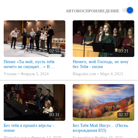
АВТОВОСПРОИЗВЕДЕНИЕ
02:55
03:21
Пение «Ты мой, пусть тебя
Ничего, мой Господь, не хочу
ничего не смущает…» В.
без Тебя - песня
Перебиковский
Ученик
Февраль 5, 2024
Blagodat.com
Март 4, 2022
03:31
02:37
Без тебя я прошёл вёрсты -
Без Тебя Мой Иисус... (Песнь
пение
возрождения 833)
Blagodat.com
Февраль 14, 2020
Evangelist
Ноябрь 10, 2021