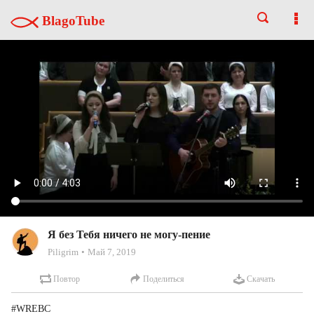
BlagoTube
Я без Тебя ничего не могу-пение
Piligrim
Май 7, 2019
Повтор
Поделиться
Скачать
#WREBC