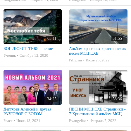
03:11
51:55
БОГ ЛЮБИТ ТЕБЯ - пение
Альбом красивых христианских
песен МСЦ ЕХБ
Ученик
Октябрь 12, 2020
Piligrim
Июль 25, 2022
34:25
58:36
Дегтярев Алексей и друзья
ПЕСНИ МСЦ ЕХБ Странники -
РАЗГОВОР С БОГОМ
7 Христианский альбом МСЦ
Христианские песни МСЦ ЕХБ
ЕХБ
Peace
Июль 13, 2021
Evangelist
Февраль 7, 2022
2021 (7я)