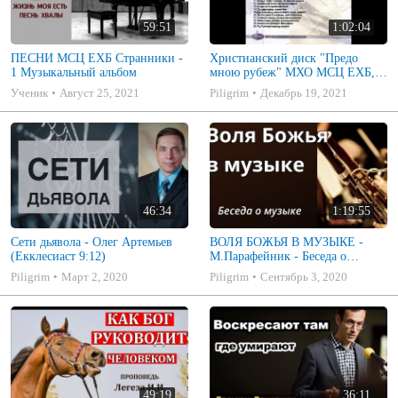
59:51
1:02:04
ПЕСНИ МСЦ ЕХБ Странники -
Христианский диск "Предо
1 Музыкальный альбом
мною рубеж" МХО МСЦ ЕХБ,
музыкальный альбом, пение,
Ученик
Август 25, 2021
Piligrim
Декабрь 19, 2021
музыка
46:34
1:19:55
Сети дьявола - Олег Артемьев
ВОЛЯ БОЖЬЯ В МУЗЫКЕ -
(Екклесиаст 9:12)
М.Парафейник - Беседа о
музыке 2
Piligrim
Март 2, 2020
Piligrim
Сентябрь 3, 2020
49:19
36:11