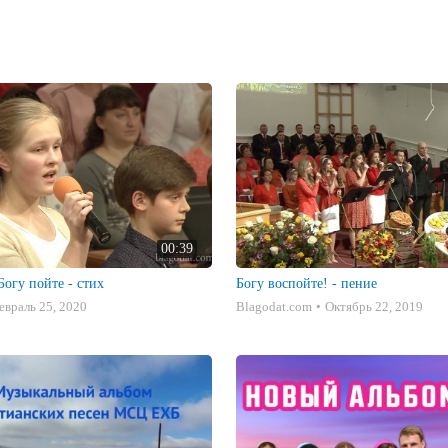
00:39
Богу пойте - стих
Богу воспойте! - пение
евраль 25, 2020
Blagodat.com
Октябрь 22, 2019