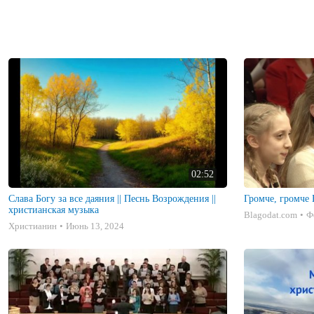
02:52
Слава Богу за все даяния || Песнь Возрождения ||
Громче, громче 
христианская музыка
Blagodat.com
Ф
Христианин
Июнь 13, 2024