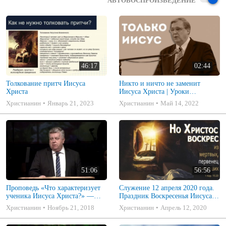
АВТОВОСПРОИЗВЕДЕНИЕ
46:17
02:44
Толкование притч Иисуса
Никто и ничто не заменит
Христа
Иисуса Христа | Уроки
ЧистоПисания
Христианин
Январь 21, 2023
Христианин
Май 14, 2022
51:06
56:56
Проповедь «Что характеризует
Служение 12 апреля 2020 года.
ученика Иисуса Христа?» —
Праздник Воскресенья Иисуса
Франц Г. Тиссен.
Христа. Церковь
Христианин
Ноябрь 21, 2018
Христианин
Апрель 12, 2020
"Преображение" г. Сарань