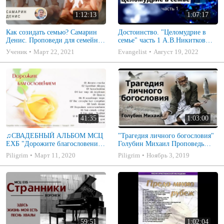
1:12:13
1:07:17
Как созидать семью? Самарин
Достоинство. "Целомудрие в
Денис. Проповеди для семейных
семье" часть 1 А.В.Никитков
МСЦ ЕХБ
Беседа для семейных МСЦ ЕХБ
Ученик
Март 22, 2021
Evangelist
Август 19, 2022
41:35
1:03:00
♫СВАДЕБНЫЙ АЛЬБОМ МСЦ
"Трагедия личного богословия"
ЕХБ "Дорожите благословением
Голубин Михаил Проповедь
- Христианские песни.
2019
Piligrim
Март 11, 2020
Piligrim
Ноябрь 3, 2019
Музыкальный диск. Псалмы
59:51
1:02:04