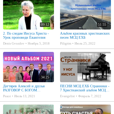
09:12
51:55
2. По следам Иисуса Христа -
Альбом красивых христианских
Урок проповеди Евангелия
песен МСЦ ЕХБ
Denis Gvozdov
Ноябрь 5, 2018
Piligrim
Июль 25, 2022
34:25
58:36
Дегтярев Алексей и друзья
ПЕСНИ МСЦ ЕХБ Странники -
РАЗГОВОР С БОГОМ
7 Христианский альбом МСЦ
Христианские песни МСЦ ЕХБ
ЕХБ
Peace
Июль 13, 2021
Evangelist
Февраль 7, 2022
2021 (7я)