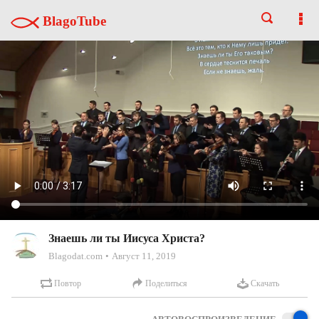
BlagoTube
Знаешь ли ты Иисуса Христа?
Blagodat.com
Август 11, 2019
Повтор
Поделиться
Скачать