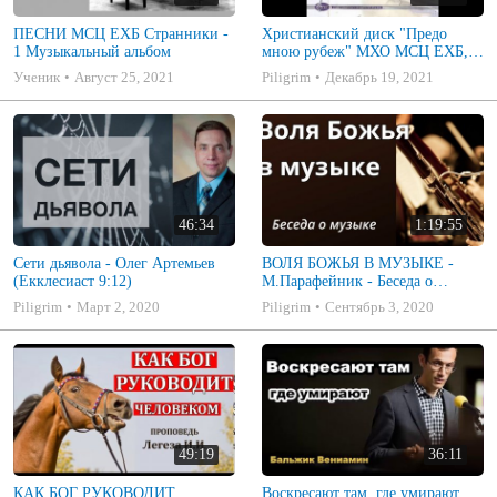
ПЕСНИ МСЦ ЕХБ Странники -
Христианский диск "Предо
1 Музыкальный альбом
мною рубеж" МХО МСЦ ЕХБ,
музыкальный альбом, пение,
Ученик
Август 25, 2021
Piligrim
Декабрь 19, 2021
музыка
46:34
1:19:55
Сети дьявола - Олег Артемьев
ВОЛЯ БОЖЬЯ В МУЗЫКЕ -
(Екклесиаст 9:12)
М.Парафейник - Беседа о
музыке 2
Piligrim
Март 2, 2020
Piligrim
Сентябрь 3, 2020
49:19
36:11
КАК БОГ РУКОВОДИТ
Воскресают там, где умирают.