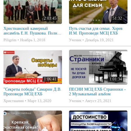
2:03:45
51:32
Христианский камерный
Путь счастья для семьи. Хорев
ансамбль Е.Н. Пушкова. Полное
И.М. Проповеди МСЦ ЕХБ
собрание
Piligrim
Ноябрь 1, 2018
Ученик
Декабрь 19, 2021
1:06:41
1:01:34
"Секреты победы" Самарин Д.В.
ПЕСНИ МСЦ ЕХБ Странники -
Проповеди МСЦ ЕХБ
2 Музыкальный альбом
Христианин
Март 13, 2020
Ученик
Август 25, 2021