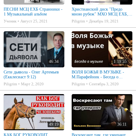
ПЕСНИ МСЦ ЕХБ Странники -
Христианский диск "Предо
1 Музыкальный альбом
мною рубеж" МХО МСЦ ЕХБ,
музыкальный альбом, пение,
Ученик
Август 25, 2021
Piligrim
Декабрь 19, 2021
музыка
46:34
1:19:55
Сети дьявола - Олег Артемьев
ВОЛЯ БОЖЬЯ В МУЗЫКЕ -
(Екклесиаст 9:12)
М.Парафейник - Беседа о
музыке 2
Piligrim
Март 2, 2020
Piligrim
Сентябрь 3, 2020
49:19
36:11
КАК БОГ РУКОВОДИТ
Воскресают там, где умирают.