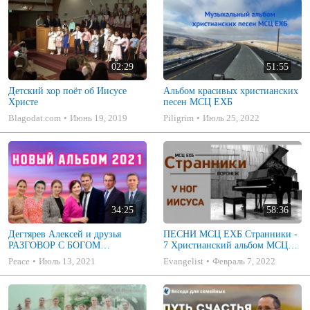
02:29
51:55
Детский хор поёт об Иисусе
Альбом красивых христианских
Христе
песен МСЦ ЕХБ
Blagodat.com
Июнь 19, 2019
Piligrim
Июль 25, 2022
34:25
58:36
Дегтярев Алексей и друзья
ПЕСНИ МСЦ ЕХБ Странники -
РАЗГОВОР С БОГОМ
7 Христианский альбом МСЦ
Христианские песни МСЦ ЕХБ
ЕХБ
Peace
Июль 13, 2021
Evangelist
Февраль 7, 2022
2021 (7я)