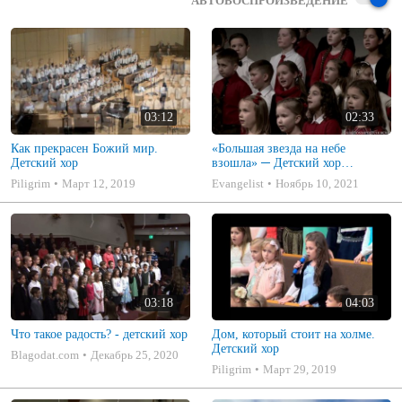
АВТОВОСПРОИЗВЕДЕНИЕ
03:12
02:33
Как прекрасен Божий мир.
«Большая звезда на небе
Детский хор
взошла» ─ Детский хор
«Радость»
Piligrim
Март 12, 2019
Evangelist
Ноябрь 10, 2021
03:18
04:03
Что такое радость? - детский хор
Дом, который стоит на холме.
Детский хор
Blagodat.com
Декабрь 25, 2020
Piligrim
Март 29, 2019