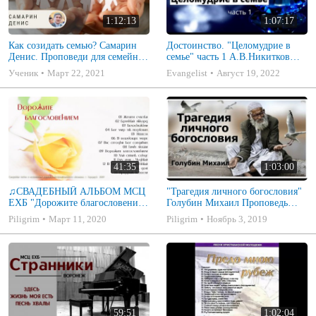
1:12:13
1:07:17
Как созидать семью? Самарин
Достоинство. "Целомудрие в
Денис. Проповеди для семейных
семье" часть 1 А.В.Никитков
МСЦ ЕХБ
Беседа для семейных МСЦ ЕХБ
Ученик
Март 22, 2021
Evangelist
Август 19, 2022
41:35
1:03:00
♫СВАДЕБНЫЙ АЛЬБОМ МСЦ
"Трагедия личного богословия"
ЕХБ "Дорожите благословением
Голубин Михаил Проповедь
- Христианские песни.
2019
Piligrim
Март 11, 2020
Piligrim
Ноябрь 3, 2019
Музыкальный диск. Псалмы
59:51
1:02:04