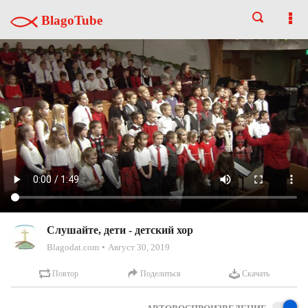
BlagoTube
Слушайте, дети - детский хор
Blagodat.com
Август 30, 2019
Повтор
Поделиться
Скачать