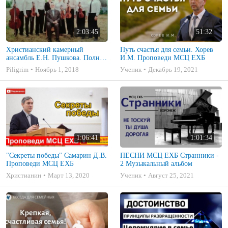
2:03:45
51:32
Христианский камерный
Путь счастья для семьи. Хорев
ансамбль Е.Н. Пушкова. Полное
И.М. Проповеди МСЦ ЕХБ
собрание
Piligrim
Ноябрь 1, 2018
Ученик
Декабрь 19, 2021
1:06:41
1:01:34
"Секреты победы" Самарин Д.В.
ПЕСНИ МСЦ ЕХБ Странники -
Проповеди МСЦ ЕХБ
2 Музыкальный альбом
Христианин
Март 13, 2020
Ученик
Август 25, 2021