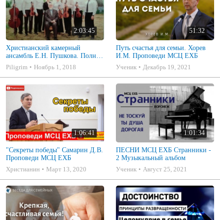
2:03:45
51:32
Христианский камерный
Путь счастья для семьи. Хорев
ансамбль Е.Н. Пушкова. Полное
И.М. Проповеди МСЦ ЕХБ
собрание
Piligrim
Ноябрь 1, 2018
Ученик
Декабрь 19, 2021
1:06:41
1:01:34
"Секреты победы" Самарин Д.В.
ПЕСНИ МСЦ ЕХБ Странники -
Проповеди МСЦ ЕХБ
2 Музыкальный альбом
Христианин
Март 13, 2020
Ученик
Август 25, 2021