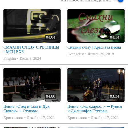
АВТОВОСПРОИЗВЕДЕНИЕ
04:04
04:14
СМАХНИ СЛЕЗУ С РЕСНИЦЫ
Смахни слезу | Красивая песня
- МСЦ ЕХБ
Evangelist
Январь 29, 2019
Piligrim
Июль 8, 2024
04:00
03:34
Пение «Отец и Сын и Дух
Пение «Благодарю…» ─ Рувим
Святой» ─ Стуковы
и Дженнифер Стуковы.
Христианин
Декабрь 17, 2021
Христианин
Декабрь 17, 2021