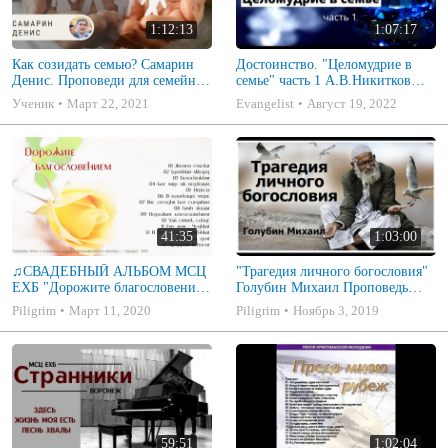
1:12:13
1:07:17
Как созидать семью? Самарин
Достоинство. "Целомудрие в
Денис. Проповеди для семейных
семье" часть 1 А.В.Никитков
МСЦ ЕХБ
Беседа для семейных МСЦ ЕХБ
Ученик
Март 22, 2021
Evangelist
Август 19, 2022
41:35
1:03:00
♫СВАДЕБНЫЙ АЛЬБОМ МСЦ
"Трагедия личного богословия"
ЕХБ "Дорожите благословением
Голубин Михаил Проповедь
- Христианские песни.
2019
Piligrim
Март 11, 2020
Piligrim
Ноябрь 3, 2019
Музыкальный диск. Псалмы
59:51
1:02:04