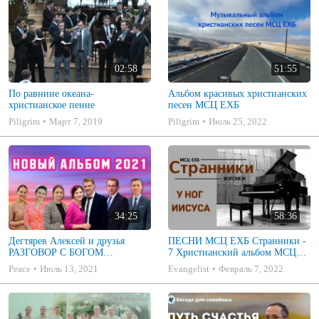
02:58
51:55
По равнине океана-
Альбом красивых христианских
христианское пение
песен МСЦ ЕХБ
Piligrim
Март 7, 2019
Piligrim
Июль 25, 2022
34:25
58:36
Дегтярев Алексей и друзья
ПЕСНИ МСЦ ЕХБ Странники -
РАЗГОВОР С БОГОМ
7 Христианский альбом МСЦ
Христианские песни МСЦ ЕХБ
ЕХБ
Peace
Июль 13, 2021
Evangelist
Февраль 7, 2022
2021 (7я)