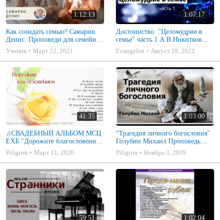
1:12:13
1:07:17
Как созидать семью? Самарин
Достоинство. "Целомудрие в
Денис. Проповеди для семейных
семье" часть 1 А.В.Никитков
МСЦ ЕХБ
Беседа для семейных МСЦ ЕХБ
Ученик
Март 22, 2021
Evangelist
Август 19, 2022
41:35
1:03:00
♫СВАДЕБНЫЙ АЛЬБОМ МСЦ
"Трагедия личного богословия"
ЕХБ "Дорожите благословением
Голубин Михаил Проповедь
- Христианские песни.
2019
Piligrim
Март 11, 2020
Piligrim
Ноябрь 3, 2019
Музыкальный диск. Псалмы
59:51
1:02:04