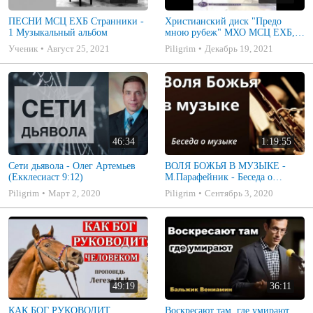
ПЕСНИ МСЦ ЕХБ Странники -
Христианский диск "Предо
1 Музыкальный альбом
мною рубеж" МХО МСЦ ЕХБ,
музыкальный альбом, пение,
Ученик
Август 25, 2021
Piligrim
Декабрь 19, 2021
музыка
46:34
1:19:55
Сети дьявола - Олег Артемьев
ВОЛЯ БОЖЬЯ В МУЗЫКЕ -
(Екклесиаст 9:12)
М.Парафейник - Беседа о
музыке 2
Piligrim
Март 2, 2020
Piligrim
Сентябрь 3, 2020
49:19
36:11
КАК БОГ РУКОВОДИТ
Воскресают там, где умирают.