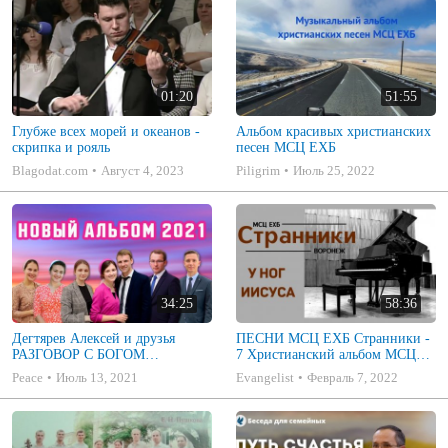
01:20
51:55
Глубже всех морей и океанов -
Альбом красивых христианских
скрипка и рояль
песен МСЦ ЕХБ
Blagodat.com
Август 4, 2023
Piligrim
Июль 25, 2022
34:25
58:36
Дегтярев Алексей и друзья
ПЕСНИ МСЦ ЕХБ Странники -
РАЗГОВОР С БОГОМ
7 Христианский альбом МСЦ
Христианские песни МСЦ ЕХБ
ЕХБ
Peace
Июль 13, 2021
Evangelist
Февраль 7, 2022
2021 (7я)