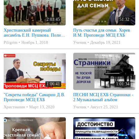
2:03:45
51:32
Христианский камерный
Путь счастья для семьи. Хорев
ансамбль Е.Н. Пушкова. Полное
И.М. Проповеди МСЦ ЕХБ
собрание
Piligrim
Ноябрь 1, 2018
Ученик
Декабрь 19, 2021
1:06:41
1:01:34
"Секреты победы" Самарин Д.В.
ПЕСНИ МСЦ ЕХБ Странники -
Проповеди МСЦ ЕХБ
2 Музыкальный альбом
Христианин
Март 13, 2020
Ученик
Август 25, 2021