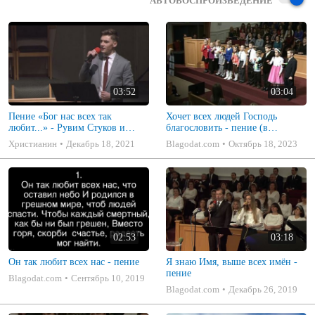
АВТОВОСПРОИЗВЕДЕНИЕ
03:52
03:04
Пение «Бог нас всех так
Хочет всех людей Господь
любит...» - Рувим Стуков и
благословить - пение (в
духовой оркестр.
сопровождении колокольчиков)
Христианин
Декабрь 18, 2021
Blagodat.com
Октябрь 18, 2023
02:53
03:18
Он так любит всех нас - пение
Я знаю Имя, выше всех имён -
пение
Blagodat.com
Сентябрь 10, 2019
Blagodat.com
Декабрь 26, 2019