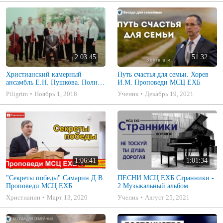
2:03:45
51:32
Христианский камерный
Путь счастья для семьи. Хорев
ансамбль Е.Н. Пушкова. Полное
И.М. Проповеди МСЦ ЕХБ
собрание
Piligrim
Ноябрь 1, 2018
Ученик
Декабрь 19, 2021
1:06:41
1:01:34
"Секреты победы" Самарин Д.В.
ПЕСНИ МСЦ ЕХБ Странники -
Проповеди МСЦ ЕХБ
2 Музыкальный альбом
Христианин
Март 13, 2020
Ученик
Август 25, 2021