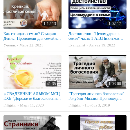
1:12:13
1:07:17
Как созидать семью? Самарин
Достоинство. "Целомудрие в
Денис. Проповеди для семейных
семье" часть 1 А.В.Никитков
МСЦ ЕХБ
Беседа для семейных МСЦ ЕХБ
Ученик
Март 22, 2021
Evangelist
Август 19, 2022
41:35
1:03:00
♫СВАДЕБНЫЙ АЛЬБОМ МСЦ
"Трагедия личного богословия"
ЕХБ "Дорожите благословением
Голубин Михаил Проповедь
- Христианские песни.
2019
Piligrim
Март 11, 2020
Piligrim
Ноябрь 3, 2019
Музыкальный диск. Псалмы