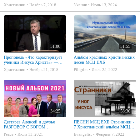
Корчевский
Корчевский
Христианин
Ноябрь 7, 2018
Ученик
Июнь 13, 2024
51:06
51:55
Проповедь «Что характеризует
Альбом красивых христианских
ученика Иисуса Христа?» —
песен МСЦ ЕХБ
Франц Г. Тиссен.
Христианин
Ноябрь 21, 2018
Piligrim
Июль 25, 2022
34:25
58:36
Дегтярев Алексей и друзья
ПЕСНИ МСЦ ЕХБ Странники -
РАЗГОВОР С БОГОМ
7 Христианский альбом МСЦ
Христианские песни МСЦ ЕХБ
ЕХБ
Peace
Июль 13, 2021
Evangelist
Февраль 7, 2022
2021 (7я)