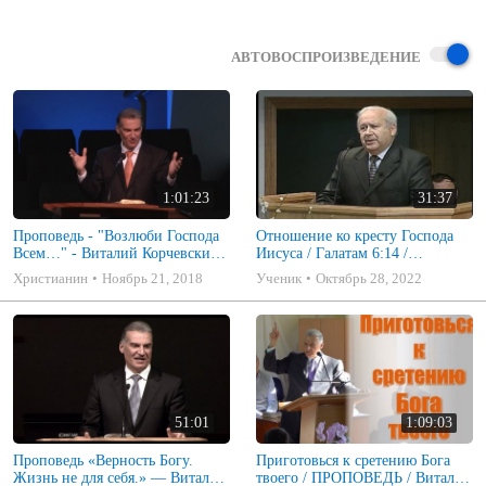
АВТОВОСПРОИЗВЕДЕНИЕ
1:01:23
31:37
Проповедь - "Возлюби Господа
Отношение ко кресту Господа
Всем…" - Виталий Корчевский
Иисуса / Галатам 6:14 /
(Мар 12:28
ПРОПОВЕДЬ / Виталий Костов
Христианин
Ноябрь 21, 2018
Ученик
Октябрь 28, 2022
51:01
1:09:03
Проповедь «Верность Богу.
Приготовься к сретению Бога
Жизнь не для себя.» — Виталий
твоего / ПРОПОВЕДЬ / Виталий