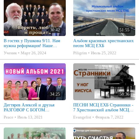
30:42
51:55
В гостях у Пушкова 9/11. Нам
Альбом красивых христианских
нужна реформация! Наше
песен МСЦ ЕХБ
призвание - верить, любить,
Ученик
Март 26, 2024
Piligrim
Июль 25, 2022
прощать
34:25
58:36
Дегтярев Алексей и друзья
ПЕСНИ МСЦ ЕХБ Странники -
РАЗГОВОР С БОГОМ
7 Христианский альбом МСЦ
Христианские песни МСЦ ЕХБ
ЕХБ
Peace
Июль 13, 2021
Evangelist
Февраль 7, 2022
2021 (7я)