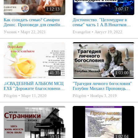
1:12:13
1:07:17
Как созидать семью? Самарин
Достоинство. "Целомудрие в
Денис. Проповеди для семейных
семье" часть 1 А.В.Никитков
МСЦ ЕХБ
Беседа для семейных МСЦ ЕХБ
Ученик
Март 22, 2021
Evangelist
Август 19, 2022
41:35
1:03:00
♫СВАДЕБНЫЙ АЛЬБОМ МСЦ
"Трагедия личного богословия"
ЕХБ "Дорожите благословением
Голубин Михаил Проповедь
- Христианские песни.
2019
Piligrim
Март 11, 2020
Piligrim
Ноябрь 3, 2019
Музыкальный диск. Псалмы
59:51
1:02:04