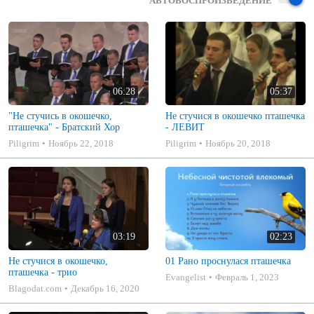
АВТОВОСПРОИЗВЕДЕНИЕ
06:28
05:37
"Не стучись в окошечко,
Не стучися в окошечко пташечка
пташечка" - Братский Хор
- ЛЕВИТ
Piligrim
Ноябрь 22, 2018
Piligrim
Ноябрь 20, 2018
03:19
02:23
Не стучися в окошечко,
01 Рано проснулася пташечка
пташечка - трио
Evangelist
Февраль 1, 2023
Blagodat.com
Декабрь 16, 2020