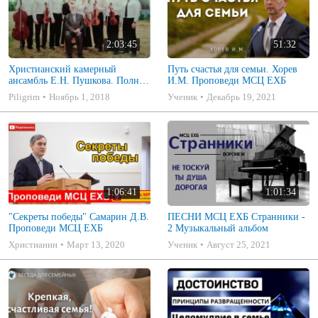
2:03:45
51:32
Христианский камерный
Путь счастья для семьи. Хорев
ансамбль Е.Н. Пушкова. Полное
И.М. Проповеди МСЦ ЕХБ
собрание
Piligrim
Ноябрь 1, 2018
Ученик
Декабрь 19, 2021
1:06:41
1:01:34
"Секреты победы" Самарин Д.В.
ПЕСНИ МСЦ ЕХБ Странники -
Проповеди МСЦ ЕХБ
2 Музыкальный альбом
Христианин
Март 13, 2020
Ученик
Август 25, 2021