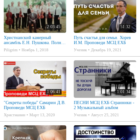
2:03:45
51:32
Христианский камерный
Путь счастья для семьи. Хорев
ансамбль Е.Н. Пушкова. Полное
И.М. Проповеди МСЦ ЕХБ
собрание
Piligrim
Ноябрь 1, 2018
Ученик
Декабрь 19, 2021
1:06:41
1:01:34
"Секреты победы" Самарин Д.В.
ПЕСНИ МСЦ ЕХБ Странники -
Проповеди МСЦ ЕХБ
2 Музыкальный альбом
Христианин
Март 13, 2020
Ученик
Август 25, 2021