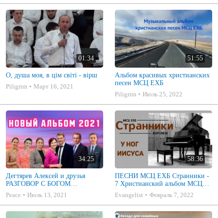
01:34
51:55
О, душа моя, в цім світі - вірш
Альбом красивых христианских
песен МСЦ ЕХБ
Piligrim
Март 16, 2021
Piligrim
Июль 25, 2022
34:25
58:36
Дегтярев Алексей и друзья
ПЕСНИ МСЦ ЕХБ Странники -
РАЗГОВОР С БОГОМ
7 Христианский альбом МСЦ
Христианские песни МСЦ ЕХБ
ЕХБ
Peace
Июль 13, 2021
Evangelist
Февраль 7, 2022
2021 (7я)