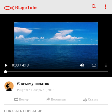
BlagoTube
Є всьому початок
Piligrim
Ноябрь 21, 2018
Повтор
Поделиться
Скачать
1. Є всьому початок, є всьому кінець Так швидко минає життя, 