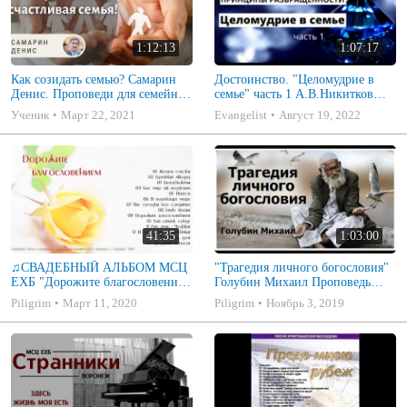
1:12:13
1:07:17
Как созидать семью? Самарин
Достоинство. "Целомудрие в
Денис. Проповеди для семейных
семье" часть 1 А.В.Никитков
МСЦ ЕХБ
Беседа для семейных МСЦ ЕХБ
Ученик
Март 22, 2021
Evangelist
Август 19, 2022
41:35
1:03:00
♫СВАДЕБНЫЙ АЛЬБОМ МСЦ
"Трагедия личного богословия"
ЕХБ "Дорожите благословением
Голубин Михаил Проповедь
- Христианские песни.
2019
Piligrim
Март 11, 2020
Piligrim
Ноябрь 3, 2019
Музыкальный диск. Псалмы