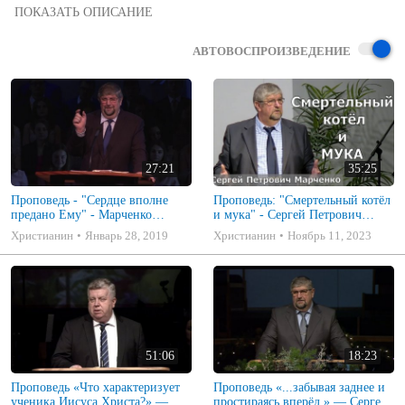
Проповедует Марченко Сергей Петрович 

Фрагмет Служения 04/17/2016 Утро

© Церковь "Благовестие"

АВТОВОСПРОИЗВЕДЕНИЕ
Gospel Russian Baptist Church —  Des Moines, WA
27:21
35:25
Проповедь - "Сердце вполне
Проповедь: "Смертельный котёл
предано Ему" - Марченко
и мука" - Сергей Петрович
Сергей Петрович
Марченко
Христианин
Январь 28, 2019
Христианин
Ноябрь 11, 2023
51:06
18:23
Проповедь «Что характеризует
Проповедь «...забывая заднее и
ученика Иисуса Христа?» —
простираясь вперёд.» — Сергей