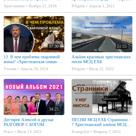
Франц Г. Тиссен.
П. Марченко.
Христианин
Ноябрь 21, 2018
Piligrim
Апрель 1, 2021
37:30
51:55
13. В чем проблема сварливой
Альбом красивых христианских
жены? «Христианская семья» —
песен МСЦ ЕХБ
Сергей П. Марченко
Ученик
Апрель 30, 2024
Piligrim
Июль 25, 2022
34:25
58:36
Дегтярев Алексей и друзья
ПЕСНИ МСЦ ЕХБ Странники -
РАЗГОВОР С БОГОМ
7 Христианский альбом МСЦ
Христианские песни МСЦ ЕХБ
ЕХБ
Peace
Июль 13, 2021
Evangelist
Февраль 7, 2022
2021 (7я)