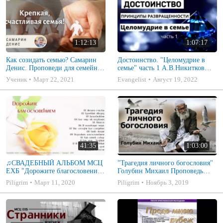
1:12:13
1:07:17
Как созидать семью? Самарин
Достоинство. "Целомудрие в
Денис. Проповеди для семейных
семье" часть 1 А.В.Никитков
МСЦ ЕХБ
Беседа для семейных МСЦ ЕХБ
Ученик
Март 22, 2021
Evangelist
Август 19, 2022
41:35
1:03:00
♫СВАДЕБНЫЙ АЛЬБОМ МСЦ
"Трагедия личного богословия"
ЕХБ "Дорожите благословением
Голубин Михаил Проповедь
- Христианские песни.
2019
Piligrim
Март 11, 2020
Piligrim
Ноябрь 3, 2019
Музыкальный диск. Псалмы