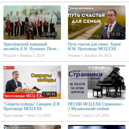
2:03:45
51:32
Христианский камерный
Путь счастья для семьи. Хорев
ансамбль Е.Н. Пушкова. Полное
И.М. Проповеди МСЦ ЕХБ
собрание
Piligrim
Ноябрь 1, 2018
Ученик
Декабрь 19, 2021
1:06:41
1:01:34
"Секреты победы" Самарин Д.В.
ПЕСНИ МСЦ ЕХБ Странники -
Проповеди МСЦ ЕХБ
2 Музыкальный альбом
Христианин
Март 13, 2020
Ученик
Август 25, 2021