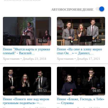
© Церковь "Благовестие"

Gospel Russian Baptist Church —  Des Moines, WA
АВТОВОСПРОИЗВЕДЕНИЕ
02:03
04:17
Пение "Мчатся нарты в упряжке
Пение «На сене в хлеву мирно
оленьей" - Василий
спал Он…» ─ Даниил,
Перебиковский
Дженнифер и Рувим Стуковы
Христианин
Декабрь 23, 2018
Христианин
Декабрь 17, 2021
03:53
04:05
Пение «Помоги мне над миром
Пение «Ближе, Господь, к Тебе»
греховным подняться» ─
— Стуковы
Стуковы