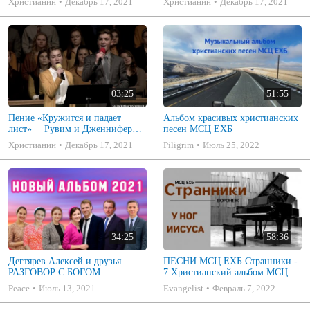
Христианин
Декабрь 17, 2021
Христианин
Декабрь 17, 2021
03:25
51:55
Пение «Кружится и падает
Альбом красивых христианских
лист» ─ Рувим и Дженнифер
песен МСЦ ЕХБ
Стуковы
Христианин
Декабрь 17, 2021
Piligrim
Июль 25, 2022
34:25
58:36
Дегтярев Алексей и друзья
ПЕСНИ МСЦ ЕХБ Странники -
РАЗГОВОР С БОГОМ
7 Христианский альбом МСЦ
Христианские песни МСЦ ЕХБ
ЕХБ
Peace
Июль 13, 2021
Evangelist
Февраль 7, 2022
2021 (7я)