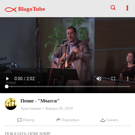
BlagoTube
Пение - "Мчатся"
Христианин
Январь 28, 2019
Повтор
Поделиться
Скачать
Часть Служения 07/16/2017. Утро.
