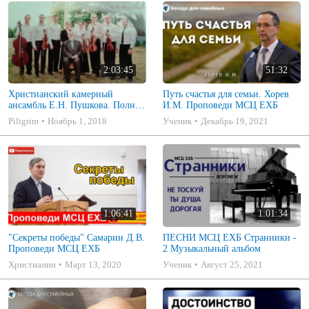
2:03:45
51:32
Христианский камерный
Путь счастья для семьи. Хорев
ансамбль Е.Н. Пушкова. Полное
И.М. Проповеди МСЦ ЕХБ
собрание
Piligrim
Ноябрь 1, 2018
Ученик
Декабрь 19, 2021
1:06:41
1:01:34
"Секреты победы" Самарин Д.В.
ПЕСНИ МСЦ ЕХБ Странники -
Проповеди МСЦ ЕХБ
2 Музыкальный альбом
Христианин
Март 13, 2020
Ученик
Август 25, 2021