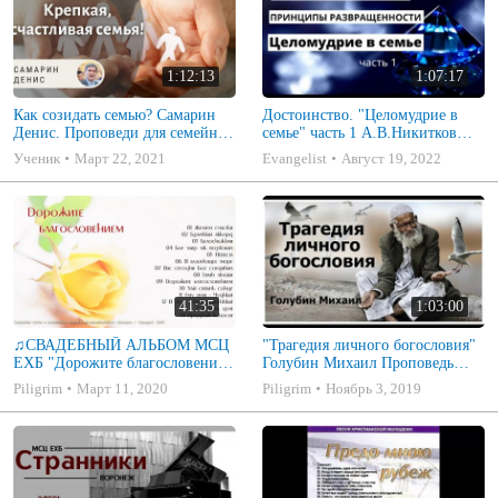
1:12:13
1:07:17
Как созидать семью? Самарин
Достоинство. "Целомудрие в
Денис. Проповеди для семейных
семье" часть 1 А.В.Никитков
МСЦ ЕХБ
Беседа для семейных МСЦ ЕХБ
Ученик
Март 22, 2021
Evangelist
Август 19, 2022
41:35
1:03:00
♫СВАДЕБНЫЙ АЛЬБОМ МСЦ
"Трагедия личного богословия"
ЕХБ "Дорожите благословением
Голубин Михаил Проповедь
- Христианские песни.
2019
Piligrim
Март 11, 2020
Piligrim
Ноябрь 3, 2019
Музыкальный диск. Псалмы