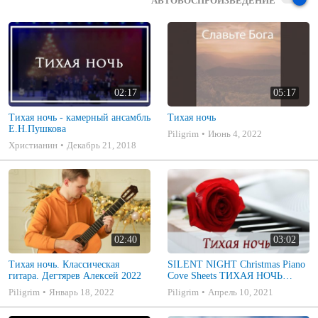
АВТОВОСПРОИЗВЕДЕНИЕ
02:17
05:17
Тихая ночь - камерный ансамбль
Тихая ночь
Е.Н.Пушкова
Piligrim
Июнь 4, 2022
Христианин
Декабрь 21, 2018
02:40
03:02
Тихая ночь. Классическая
SILENT NIGHT Christmas Piano
гитара. Дегтярев Алексей 2022
Cove Sheets ТИХАЯ НОЧЬ
Рождественская Песня На
Piligrim
Январь 18, 2022
Piligrim
Апрель 10, 2021
Пианино Ноты How to play