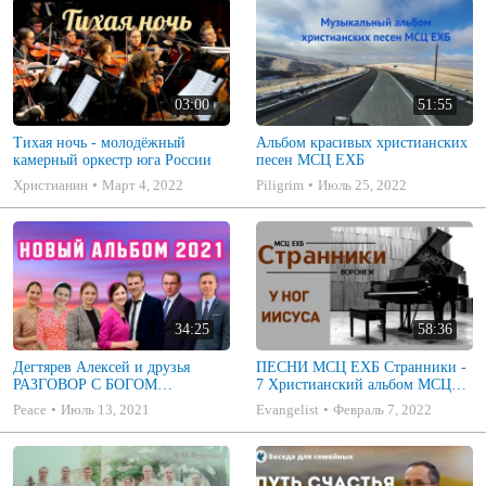
03:00
51:55
Тихая ночь - молодёжный
Альбом красивых христианских
камерный оркестр юга России
песен МСЦ ЕХБ
Христианин
Март 4, 2022
Piligrim
Июль 25, 2022
34:25
58:36
Дегтярев Алексей и друзья
ПЕСНИ МСЦ ЕХБ Странники -
РАЗГОВОР С БОГОМ
7 Христианский альбом МСЦ
Христианские песни МСЦ ЕХБ
ЕХБ
Peace
Июль 13, 2021
Evangelist
Февраль 7, 2022
2021 (7я)