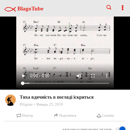
BlagoTube
Тиха вдячність в погляді іскриться
Piligrim
Январь 25, 2019
Повтор
Поделиться
Скачать