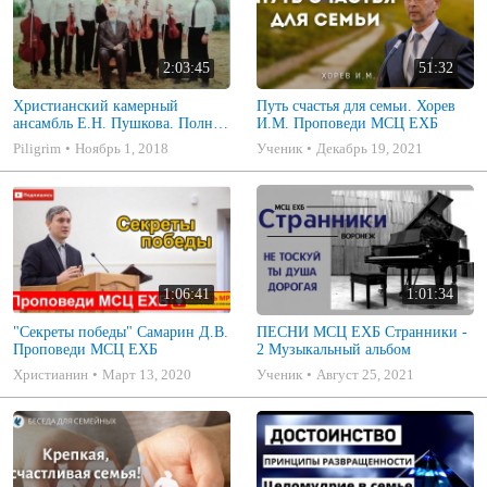
2:03:45
51:32
Христианский камерный
Путь счастья для семьи. Хорев
ансамбль Е.Н. Пушкова. Полное
И.М. Проповеди МСЦ ЕХБ
собрание
Piligrim
Ноябрь 1, 2018
Ученик
Декабрь 19, 2021
1:06:41
1:01:34
"Секреты победы" Самарин Д.В.
ПЕСНИ МСЦ ЕХБ Странники -
Проповеди МСЦ ЕХБ
2 Музыкальный альбом
Христианин
Март 13, 2020
Ученик
Август 25, 2021