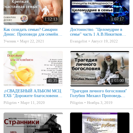
1:12:13
1:07:17
Как созидать семью? Самарин
Достоинство. "Целомудрие в
Денис. Проповеди для семейных
семье" часть 1 А.В.Никитков
МСЦ ЕХБ
Беседа для семейных МСЦ ЕХБ
Ученик
Март 22, 2021
Evangelist
Август 19, 2022
41:35
1:03:00
♫СВАДЕБНЫЙ АЛЬБОМ МСЦ
"Трагедия личного богословия"
ЕХБ "Дорожите благословением
Голубин Михаил Проповедь
- Христианские песни.
2019
Piligrim
Март 11, 2020
Piligrim
Ноябрь 3, 2019
Музыкальный диск. Псалмы