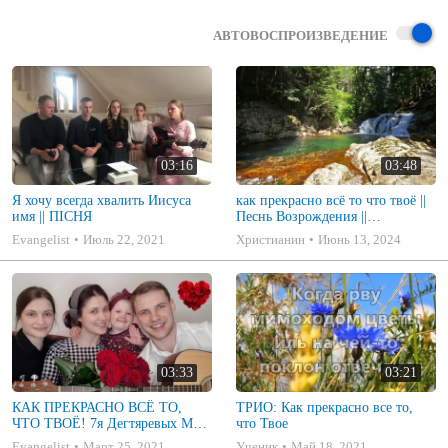
АВТОВОСПРОИЗВЕДЕНИЕ
03:16
03:48
Я хочу всегда хвалить Иисуса
как прекрасно всё то что твоё ||
имя || ПІСНЯ
Песнь Возрождения ||
христианская музыка
Evangelist
Июль 22, 2021
Христианин
Июнь 13, 2024
03:33
03:21
КАК ПРЕКРАСНО ВСЁ ТО,
ТРИО: Как прекрасно все то,
ЧТО ТВОЁ! 7я Дегтяревых МСЦ
что Твое
ЕХБ
Evangelist
Март 25, 2021
Ученик
Май 18, 2021