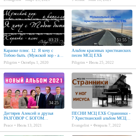
03:21
51:55
Караоке плюс. 12. Я хочу с
Альбом красивых христианских
Тобою быть. (Мужской хор - а
песен МСЦ ЕХБ
капелла)
Piligrim
Октябрь 1, 2020
Piligrim
Июль 25, 2022
34:25
58:36
Дегтярев Алексей и друзья
ПЕСНИ МСЦ ЕХБ Странники -
РАЗГОВОР С БОГОМ
7 Христианский альбом МСЦ
Христианские песни МСЦ ЕХБ
ЕХБ
Peace
Июль 13, 2021
Evangelist
Февраль 7, 2022
2021 (7я)