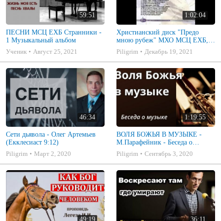
59:51
1:02:04
ПЕСНИ МСЦ ЕХБ Странники -
Христианский диск "Предо
1 Музыкальный альбом
мною рубеж" МХО МСЦ ЕХБ,
музыкальный альбом, пение,
Ученик
Август 25, 2021
Piligrim
Декабрь 19, 2021
музыка
46:34
1:19:55
Сети дьявола - Олег Артемьев
ВОЛЯ БОЖЬЯ В МУЗЫКЕ -
(Екклесиаст 9:12)
М.Парафейник - Беседа о
музыке 2
Piligrim
Март 2, 2020
Piligrim
Сентябрь 3, 2020
49:19
36:11