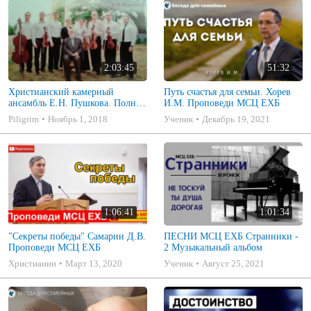
2:03:45
51:32
Христианский камерный
Путь счастья для семьи. Хорев
ансамбль Е.Н. Пушкова. Полное
И.М. Проповеди МСЦ ЕХБ
собрание
Piligrim
Ноябрь 1, 2018
Ученик
Декабрь 19, 2021
1:06:41
1:01:34
"Секреты победы" Самарин Д.В.
ПЕСНИ МСЦ ЕХБ Странники -
Проповеди МСЦ ЕХБ
2 Музыкальный альбом
Христианин
Март 13, 2020
Ученик
Август 25, 2021