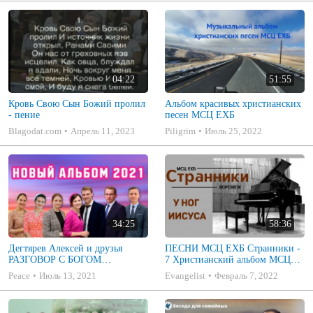
04:22
51:55
Кровь Свою Сын Божий пролил
Альбом красивых христианских
- пение
песен МСЦ ЕХБ
Blagodat.com
Апрель 11, 2023
Piligrim
Июль 25, 2022
34:25
58:36
Дегтярев Алексей и друзья
ПЕСНИ МСЦ ЕХБ Странники -
РАЗГОВОР С БОГОМ
7 Христианский альбом МСЦ
Христианские песни МСЦ ЕХБ
ЕХБ
Peace
Июль 13, 2021
Evangelist
Февраль 7, 2022
2021 (7я)