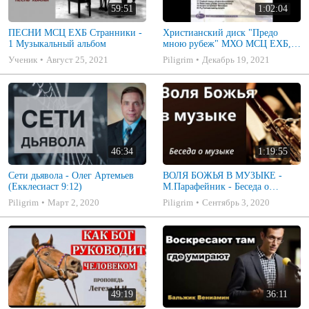
59:51
1:02:04
ПЕСНИ МСЦ ЕХБ Странники -
Христианский диск "Предо
1 Музыкальный альбом
мною рубеж" МХО МСЦ ЕХБ,
музыкальный альбом, пение,
Ученик
Август 25, 2021
Piligrim
Декабрь 19, 2021
музыка
46:34
1:19:55
Сети дьявола - Олег Артемьев
ВОЛЯ БОЖЬЯ В МУЗЫКЕ -
(Екклесиаст 9:12)
М.Парафейник - Беседа о
музыке 2
Piligrim
Март 2, 2020
Piligrim
Сентябрь 3, 2020
49:19
36:11