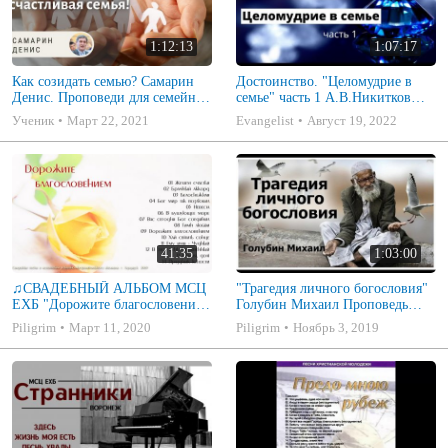
1:12:13
1:07:17
Как созидать семью? Самарин
Достоинство. "Целомудрие в
Денис. Проповеди для семейных
семье" часть 1 А.В.Никитков
МСЦ ЕХБ
Беседа для семейных МСЦ ЕХБ
Ученик
Март 22, 2021
Evangelist
Август 19, 2022
41:35
1:03:00
♫СВАДЕБНЫЙ АЛЬБОМ МСЦ
"Трагедия личного богословия"
ЕХБ "Дорожите благословением
Голубин Михаил Проповедь
- Христианские песни.
2019
Piligrim
Март 11, 2020
Piligrim
Ноябрь 3, 2019
Музыкальный диск. Псалмы