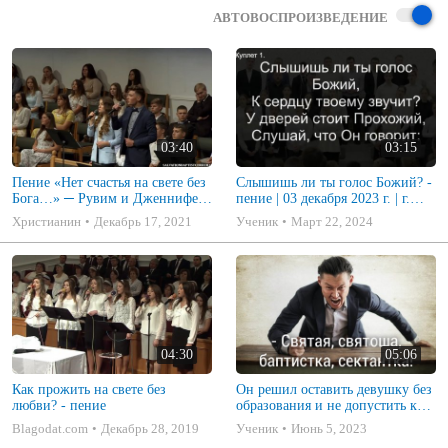
АВТОВОСПРОИЗВЕДЕНИЕ
03:40
03:15
Пение «Нет счастья на свете без
Слышишь ли ты голос Божий? -
Бога…» ─ Рувим и Дженнифер
пение | 03 декабря 2023 г. | г.
Стуковы
Новосибирск
Христианин
Декабрь 17, 2021
Ученик
Март 22, 2024
04:30
05:06
Как прожить на свете без
Он решил оставить девушку без
любви? - пение
образования и не допустить к
экзаменам, но Бог вступился и
Blagodat.com
Декабрь 28, 2019
Ученик
Июнь 5, 2023
не позволил