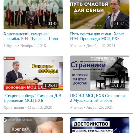
2:03:45
51:32
Христианский камерный
Путь счастья для семьи. Хорев
ансамбль Е.Н. Пушкова. Полное
И.М. Проповеди МСЦ ЕХБ
собрание
Piligrim
Ноябрь 1, 2018
Ученик
Декабрь 19, 2021
1:06:41
1:01:34
"Секреты победы" Самарин Д.В.
ПЕСНИ МСЦ ЕХБ Странники -
Проповеди МСЦ ЕХБ
2 Музыкальный альбом
Христианин
Март 13, 2020
Ученик
Август 25, 2021